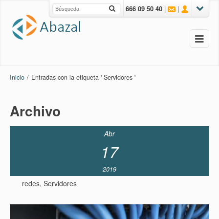
666 09 50 40
|
|
Inicio
/
Entradas con la etiqueta ' Servidores '
Archivo
Abr
17
2019
redes
,
Servidores