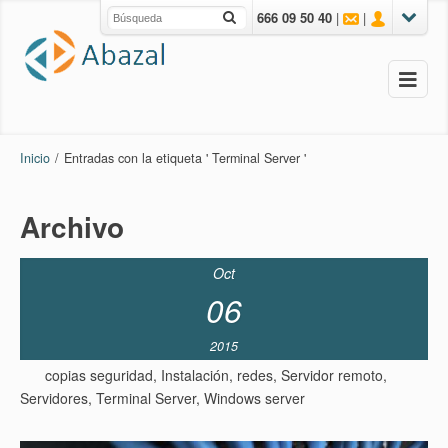
666 09 50 40
|
|
Inicio
/
Entradas con la etiqueta ' Terminal Server '
Archivo
Oct
06
2015
copias seguridad
,
Instalación
,
redes
,
Servidor remoto
,
Servidores
,
Terminal Server
,
Windows server