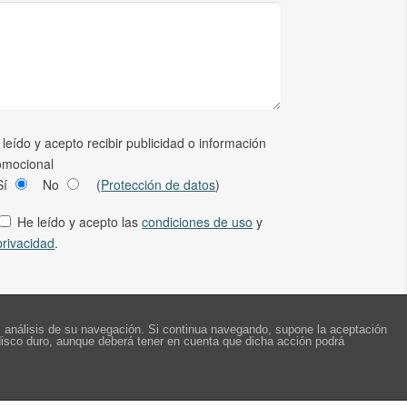
 leído y acepto recibir publicidad o información
omocional
Sí
No
(
Protección de datos
)
He leído y acepto las
condiciones de uso
y
privacidad
.
 el análisis de su navegación. Si continua navegando, supone la aceptación
u disco duro, aunque deberá tener en cuenta que dicha acción podrá