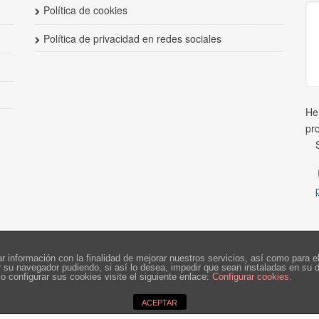
Política de cookies
Política de privacidad en redes sociales
He
pr
ilar información con la finalidad de mejorar nuestros servicios, así como para
rar su navegador pudiendo, si así lo desea, impedir que sean instaladas en s
 configurar sus cookies visite el siguiente enlace:
Configurar cookies
.
ACEPTAR