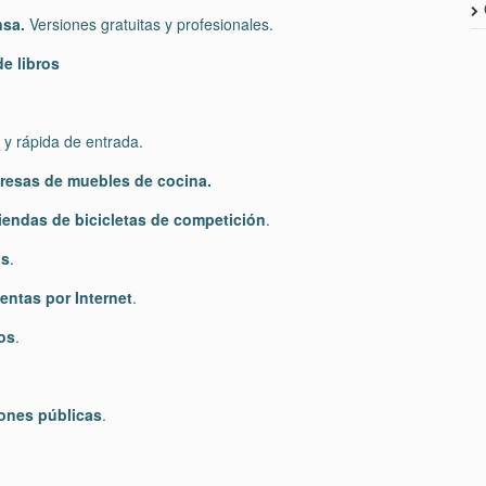
nsa.
Versiones gratuitas y profesionales.
de libros
y rápida de entrada.
presas de
muebles de cocina.
tiendas de
bicicletas de competición
.
os
.
entas por
Internet
.
os
.
ones públicas
.