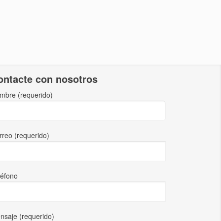
ontacte con nosotros
mbre (requerido)
rreo (requerido)
léfono
nsaje (requerido)