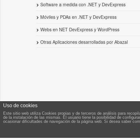
Software a medida con .NET y DevExpress
Móviles y PDAs en .NET y DevExpress
Webs en NET DevExpress y WordPress
Otras Aplicaciones desarrolladas por Abazal
Uso de cookies
Este sitio web utiliza Cookies propias y de terceros de análisis para recop
de la instalación de las mismas. El usuario tiene la posibilidad de configu
ocasionar dificultades de navegación de la página web. Si desea saber como