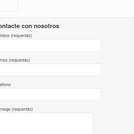
ontacte con nosotros
mbre (requerido)
rreo (requerido)
léfono
nsaje (requerido)