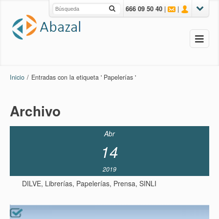
666 09 50 40
|
|
Inicio
/
Entradas con la etiqueta ' Papelerías '
Archivo
Abr
14
2019
DILVE
,
Librerías
,
Papelerías
,
Prensa
,
SINLI