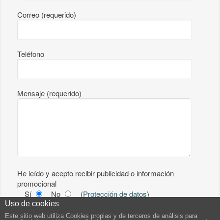
Correo (requerido)
Teléfono
Mensaje (requerido)
He leído y acepto recibir publicidad o información
promocional
Sí
No
(
Protección de datos
)
Uso de cookies
He leído y acepto las
condiciones de uso
y
Este sitio web utiliza Cookies propias y de terceros de análisis para