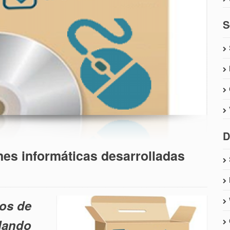
S
D
ones informáticas desarrolladas
os de
llando