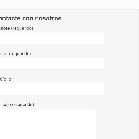
ontacte con nosotros
mbre (requerido)
rreo (requerido)
léfono
nsaje (requerido)