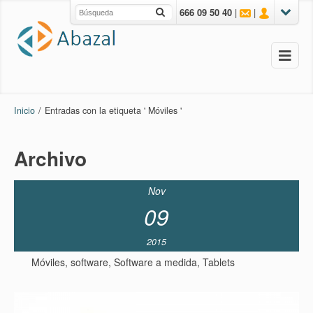
666 09 50 40
|
|
Inicio
/
Entradas con la etiqueta ' Móviles '
Archivo
Nov
09
2015
Móviles
,
software
,
Software a medida
,
Tablets