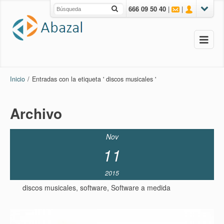
666 09 50 40
|
|
Inicio
/
Entradas con la etiqueta ' discos musicales '
Archivo
Nov
11
2015
discos musicales
,
software
,
Software a medida